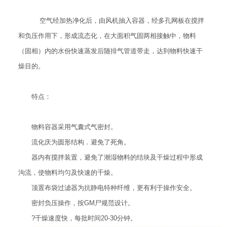
空气经加热净化后，由风机抽入容器，经多孔网板在搅拌
和负压作用下，形成流态化，在大面积气固两相接触中，物料
（固相）内的水份快速蒸发后随排气管道带走，达到物料快速干
燥目的。
特点：
物料容器采用气囊式气密封。
流化庆为圆形结构．避免了死角。
器内有搅拌装置，避免了潮湿物料的结块及干燥过程中形成
沟流，使物料均匀及快速的千燥。
顶置布袋过滤器为抗静电特种纤维，更有利于操作安全。
密封负压操作，按GM尸规范设计。
?千燥速度快，每批时间20-30分钟。