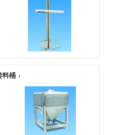
转料桶
/