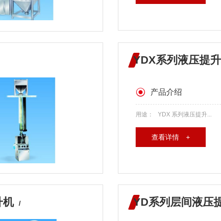
YDX系列液压提
产品介绍
用途： YDX 系列液压提升...
查看详情 +
升机
YD系列层间液压
/