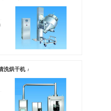
混
桶清洗烘干机
/