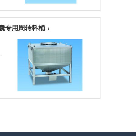
胶囊专用周转料桶
/