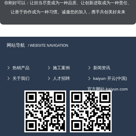
你刚好可以：让担当尽责成为一种品质、让创新进取成为一种责任、
让善于协作成为一种习惯。诚邀您的加入，携手共创美好未来
网站导航
/ WEBSITE NAVIGATION
热销产品
施工案例
新闻资讯
关于我们
人才招聘
kaiyun·开云(中国)
官方网站-kaiyun.com