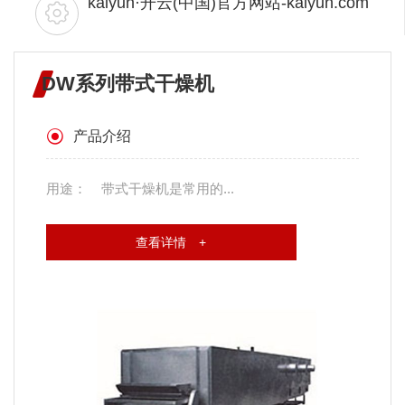
kaiyun·开云(中国)官方网站-kaiyun.com
DW系列带式干燥机
产品介绍
用途： 带式干燥机是常用的...
查看详情 +