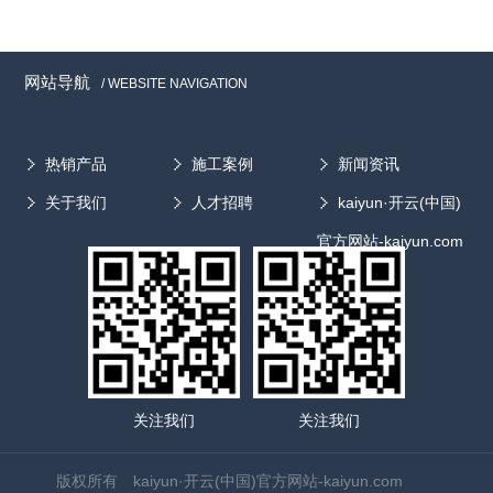
网站导航
/ WEBSITE NAVIGATION
热销产品
施工案例
新闻资讯
关于我们
人才招聘
kaiyun·开云(中国)
官方网站-kaiyun.com
关注我们
关注我们
版权所有 kaiyun·开云(中国)官方网站-kaiyun.com