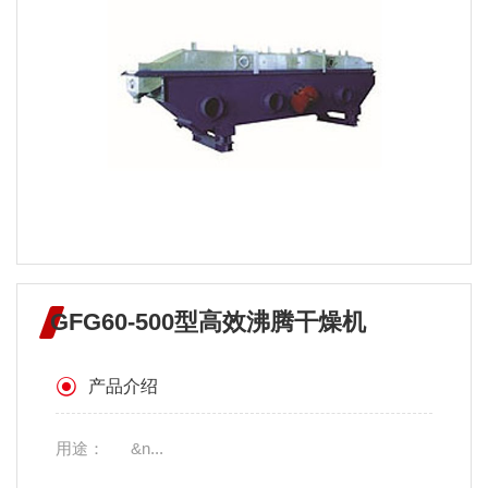
GFG60-500型高效沸腾干燥机
产品介绍
用途： &n...