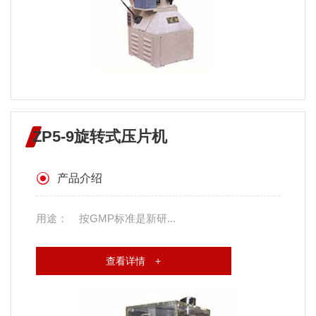
ZP5-9旋转式压片机
产品介绍
用途： 按GMP标准是新研...
查看详情 +