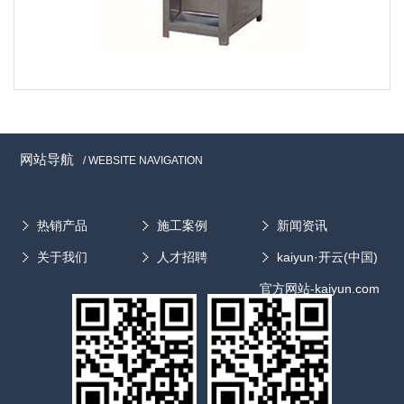
网站导航
/ WEBSITE NAVIGATION
热销产品
施工案例
新闻资讯
关于我们
人才招聘
kaiyun·开云(中国)
官方网站-kaiyun.com