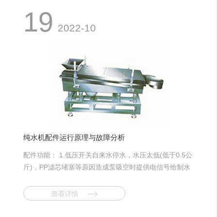
验室研发及中小型生产线的试生产。 据了解，提取浓
19
缩设备有很多优点，一是使用效率高：在原单一提取的基
2022-10
础上优化产品结构将小型的浓缩设备整合在该设备中，使
提取浓缩一步完成，大大节省了原材料和工作时间，工作
效率比一般多功能罐提高了10%～15%;二是原材料转化
率高：由于在提取过程中，热的溶剂连续加到药面上，由
上至下通过药材层连续溶解药材中的有效成分，使药膏内
含的有效成分提高1倍以上;三是结构紧凑，占地面积小，
实际占地面积在1.5平方米左右。 专家称，对于设计
和选择中药提取浓缩设备，首先要强调的是工艺，看是否
可采用新型提取工艺等方式强化提取浓缩过程。细节方
纯水机配件运行原理与故障分析
面，因是成套设备，就要考虑各个设备工作时间及周期，
配件功能： 1.低压开关自来水停水，水压太低(低于0.5公
合理选择设备的大小，在同一工期内，不能有因设备配套
斤)，PP滤芯堵塞等原因造成泵吸空时提供电信号给制水
大小问题而导致工作断续的情况出现。另外，还要注意的
系统，机器停止制水。 2、进水电磁阀当系统
就是节能的问题，对成套的设备，要尽可能的优化工艺，
开始制水时，打开系统水源;当系统停止制水时，切断系
缩短相应的管道，减少物料输送过程的能耗损失。同时，
查看详情
统水源。3、隔膜泵为RO膜提供大于渗透压的压力一般
也要注意其可操作性及工人的操作方便、省时、省力，使
为4.5~6公斤压力。4、高压开关系统自动制水和自动停
其更人性化。 中药提取浓缩设备有很多种，由于每个