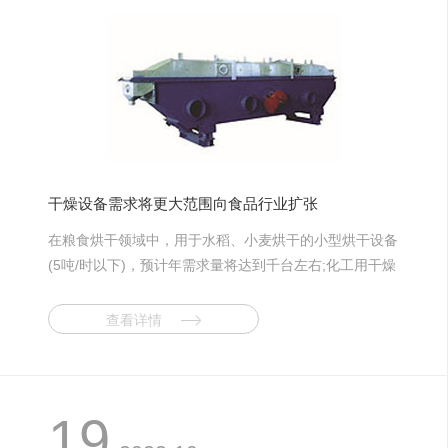
干燥设备需求将更大范围向食品行业扩张
在粮食烘干领域中，用于水稻、小麦烘干的小型烘干设备
(5吨/时以下)，预计年需求量将达到千台左右;化工用干燥
设备年需求量将达到3000台(套)左右;制药用干燥设备年
需求量将达到3000台(套)左右;农林土特产品烘干设备年
查看详情
需求量将达到2000台(套)左右;轻工用烘干设备年需求量
将达到2000台(套)左右。为了了解干燥设备的发展情况，
我们和中国通用机械干燥设备行业协会联系，据他们透
露，今后几年，我国干燥设备需求将在以下若干领域增长
19
明显。 在干燥设备类型上，将以热风加热常压干燥设