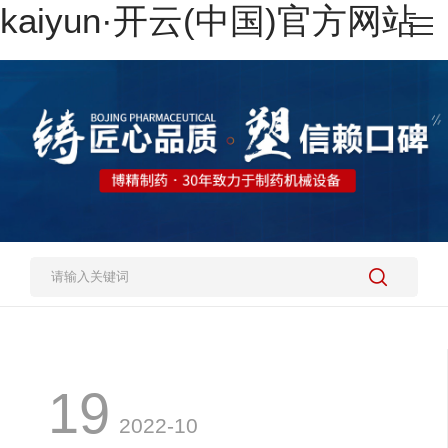
kaiyun·开云(中国)官方网站
网站kaiyun·开云(中国)官方网站
热销产品
施工案例
新闻资讯
关于我们
人才招聘
kaiyun·开云(中国)官方网站-kaiyun.com
19
2022-10