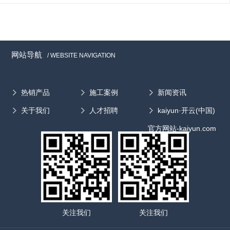
机的控制开关，当压力桶压力达到2.5公斤时，断开电
生产厂家所采用的工艺不同，提取浓缩设备的组合方式也
路，停止制水;当压力桶压力小于2.5公斤时接通电路，开
差在差异。应根据主流产品和生产工艺进行设备选型，按
始制水。5、冲洗电磁阀在制水系统每次制水开始时或系
设备的性能和工作原理正确使用设备。
统冲洗时打开，让水快速流过RO膜表面(15s-30s)，冲洗
网站导航
/ WEBSITE NAVIGATION
干净，避免膜堵塞，延长RO膜寿命。6、逆止阀(1)使储
水桶内的纯水不回流，以免产生背压。(2)是高压开关的
前端闸口，使高压开关所受压力始终与压力桶内压力保持
热销产品
施工案例
新闻资讯
一致。7、废水比例器(1)按定量排放废水。(2)保证RO膜
关于我们
人才招聘
kaiyun·开云(中国)
的制水压力大于逆渗透压力。8、进水电磁阀、电子浮
球、机械浮球为温水箱水位高低制水系统提供信号，防止
官方网站-kaiyun.com
水箱溢水。 9、电子浮球开关当温水箱水位低于设定标
准时，给进水电磁阀提供电信号，打开进水电磁阀，系统
补水;当温水箱水位达到设定标准时，给进水电磁阀提供
电信号，关闭进水电磁阀，系统停止补水。 10、机械
浮球开关温水箱进水口的控制开关。当温水箱水位低于设
定标准时，浮球下沉，机械杠杆下拉，进水口打开;当温
关注我们
关注我们
水箱水位达到设定标准时，浮球上升，机械杠杆上抵，进
水口关闭。11.废水电磁阀冲洗RO膜时使用，打开电磁阀