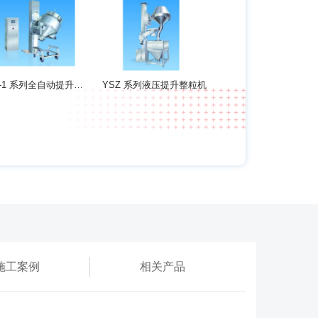
YHA-1 系列全自动提升混合机
YSZ 系列液压提升整粒机
施工案例
相关产品