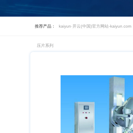
推荐产品：
kaiyun·开云(中国)官方网站-kaiyun.com
压片系列