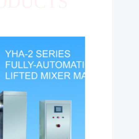
ODUCTS