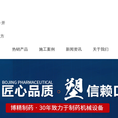
n·开
官方
热销产品
施工案例
新闻资讯
关于我们