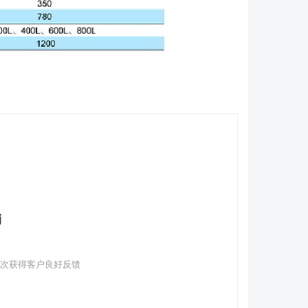
销
多次获得客户良好反馈