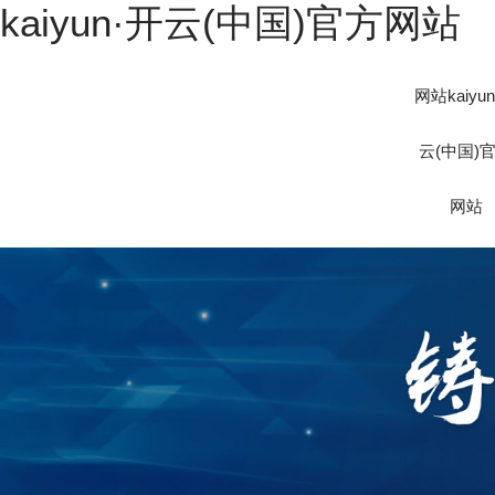
kaiyun·开云(中国)官方网站
网站kaiyu
云(中国)
网站