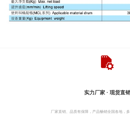
实力厂家 · 现货直
厂家直销、品质有保障，产品畅销全国各地，