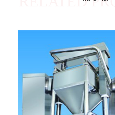
RELATED PR