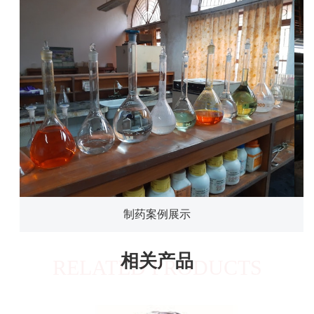
制药案例展示
相关产品
RELATED PRODUCTS