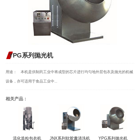
YPG系列抛光机
用途： 本机是供制药工业中将成型的芯片进行均匀地外层包衣及抛光的机械
设备，亦可适用于食品工业中...
相关产品：
流化造粒包衣机
JNX系列软胶囊清洗机
YPG系列抛光机