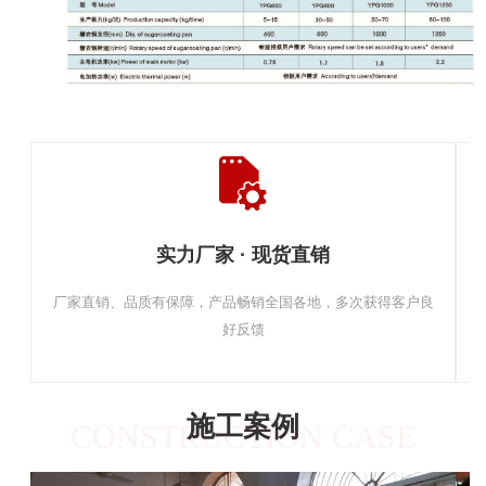
实力厂家 · 现货直销
厂家直销、品质有保障，产品畅销全国各地，多次获得客户良
好反馈
施工案例
CONSTRUCTION CASE