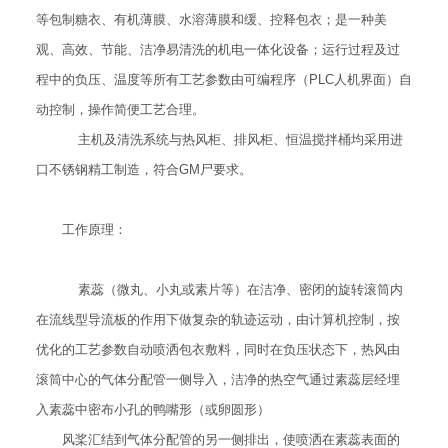
等包制糖衣、有机薄膜、水溶薄膜和缓、控释包衣；是一种美
观、高效、节能、洁净易清洗的机电一体化设备；运行过程及过
程中的负压、温度等所有工艺参数由可编程序（PLC人机界面）自
动控制，操作简便工艺合理。
主机及清洗系统与热风柜、排风柜、恒温搅拌桶均采用进
口不锈钢精工制造，符合GM尸要求。
工作原理：
素蕊（微丸、小丸或素片等）在洁净、密闭的旋转滚筒内
在流线型导流板的作用下做复杂的轨迹运动，由计算机控制，按
优化的工艺参数自动喷洒包衣敷料，同时在负压状态下，热风由
滚筒中心的气体分配管一侧导入，洁净的热空气通过素蕊层经埋
入素蕊中密布小孔的鸭嘴形（或卵圆形）
风桨汇结到气体分配管的另一侧排出，使喷洒在素蕊表面的