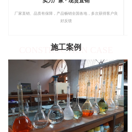
实力厂家 · 现货直销
厂家直销、品质有保障，产品畅销全国各地，多次获得客户良
好反馈
施工案例
CONSTRUCTION CASE