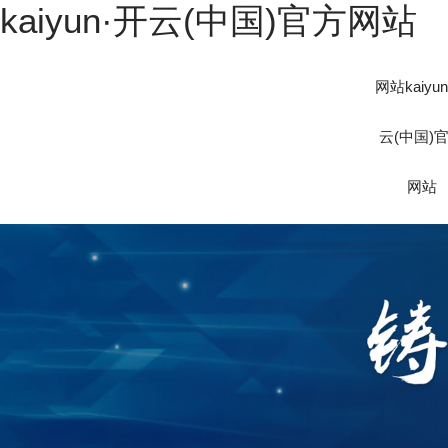
kaiyun·开云(中国)官方网站
网站kaiyu
云(中国)
网站