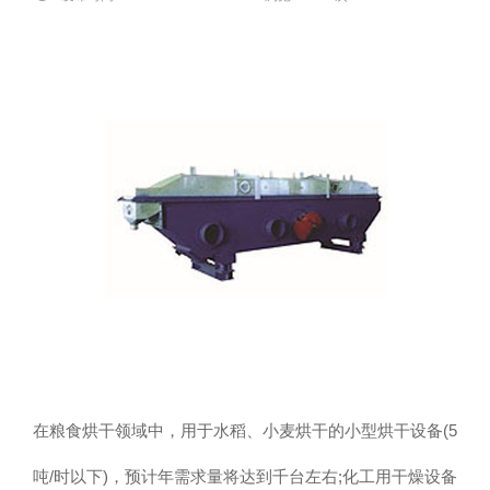
在粮食烘干领域中，用于水稻、小麦烘干的小型烘干设备(5
吨/时以下)，预计年需求量将达到千台左右;化工用干燥设备