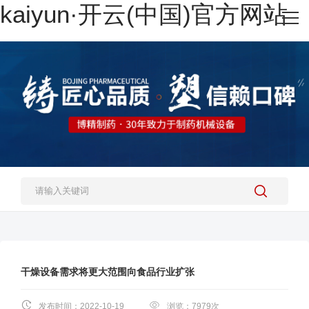
kaiyun·开云(中国)官方网站
网站kaiyun·开云(中国)官方网站
热销产品
施工案例
新闻资讯
关于我们
人才招聘
kaiyun·开云(中国)官方网站-kaiyun.com
干燥设备需求将更大范围向食品行业扩张
发布时间：2022-10-19
浏览：7979次