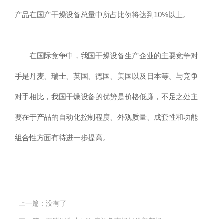
产品在国产干燥设备总量中所占比例将达到10%以上。
在国际竞争中，我国干燥设备生产企业的主要竞争对
手是丹麦、瑞士、英国、德国、美国以及日本等。与竞争
对手相比，我国干燥设备的优势是价格低廉，不足之处主
要在于产品的自动化控制程度、外观质量、成套性和功能
组合性方面有待进一步提高。
上一篇：
没有了