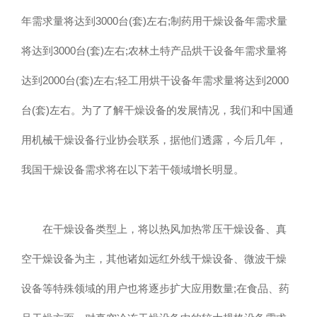
年需求量将达到3000台(套)左右;制药用干燥设备年需求量
将达到3000台(套)左右;农林土特产品烘干设备年需求量将
达到2000台(套)左右;轻工用烘干设备年需求量将达到2000
台(套)左右。为了了解干燥设备的发展情况，我们和中国通
用机械干燥设备行业协会联系，据他们透露，今后几年，
我国干燥设备需求将在以下若干领域增长明显。
在干燥设备类型上，将以热风加热常压干燥设备、真
空干燥设备为主，其他诸如远红外线干燥设备、微波干燥
设备等特殊领域的用户也将逐步扩大应用数量;在食品、药