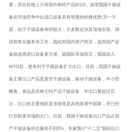
要，而在价格上只有国外相同产品的1/3，这使我国干燥设
备在市场竞争中比进口设备具有明显的价格优势;另一方
面，由于干燥设备体积较大，大多数还涉及现场安装、调
试和售后服务等工作，因此对国内用户而言，选用国产设
备较选用进口设备更方便。就国际市场而言，我国加入
WTO后，更有利于干燥设备扩大出口。目前，我国干燥设
备主要出口产品是真空干燥设备，振动干燥设备，中小型
粮食、食品及农林土特产品干燥设备，年出口量超过百
台，出口的主要地区是东南亚及其他发展中国家，并已经
打开欧美市场的大门。目前，我国干燥设备出口产品占国
产干燥设备的总量尚不到5%，专家预计“十二五”期间出口