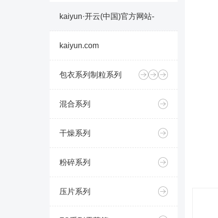
kaiyun·开云(中国)官方网站-
kaiyun.com
包衣系列
制粒系列
混合系列
干燥系列
粉碎系列
压片系列