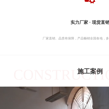
实力厂家 · 现货直
厂家直销、品质有保障，产品畅销全国各地，
CONSTRUCTI
施工案例