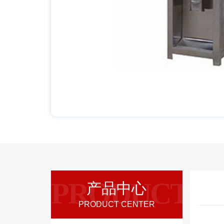
PRODUCT
产品中心
PRODUCT CENTER