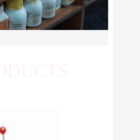
ODUCTS