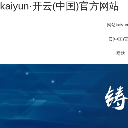
kaiyun·开云(中国)官方网站
网站kaiyu
云(中国)
网站