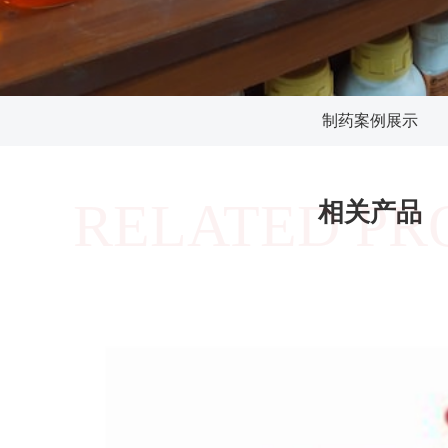
制药案例展示
RELATED PR
相关产品