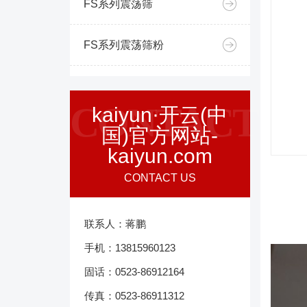
FS系列震荡筛
FS系列震荡筛粉
CONTACT
kaiyun·开云(中
国)官方网站-
kaiyun.com
CONTACT US
联系人：蒋鹏
手机：13815960123
固话：0523-86912164
传真：0523-86911312