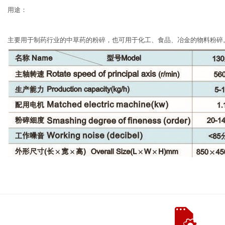
用途：
主要用于制药行业的中草药的粉碎，也可用于化工、食品、冶金的物料粉碎