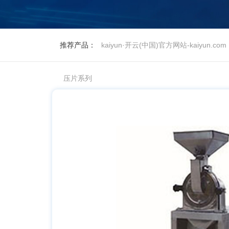
推荐产品：
kaiyun·开云(中国)官方网站-kaiyun.com
压片系列