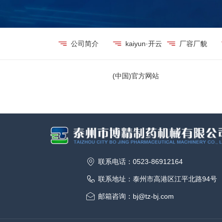
公司简介
kaiyun·开云
厂容厂貌
(中国)官方网站
联系电话：0523-86912164
联系地址：泰州市高港区江平北路94号
邮箱咨询：bj@tz-bj.com