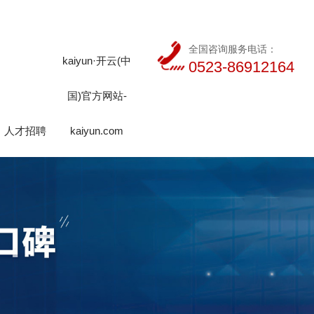
全国咨询服务电话：
kaiyun·开云(中
0523-86912164
国)官方网站-
人才招聘
kaiyun.com